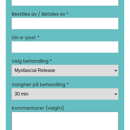
Bestilles av / Betales av *
Din e-post *
Velg behandling *
Varighet på behandling *
Kommentarer (valgfri)