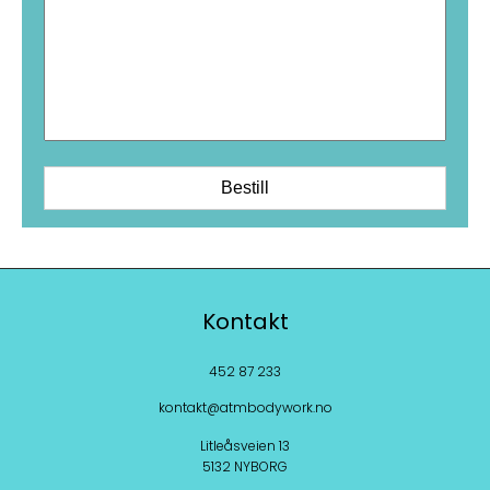
Kontakt
452 87 233
kontakt@atmbodywork.no
Litleåsveien 13
5132 NYBORG